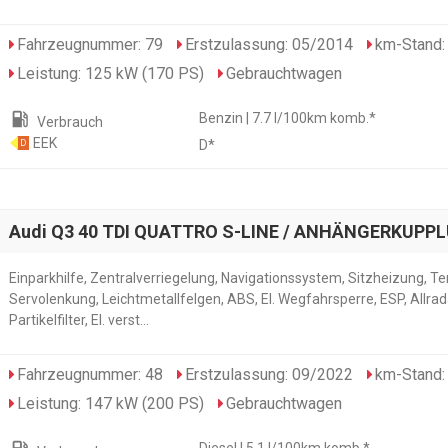
Fahrzeugnummer: 79
Erstzulassung: 05/2014
km-Stand:
Leistung: 125 kW (170 PS)
Gebrauchtwagen
local_gas_station
Benzin | 7.7 l/100km komb.*
Verbrauch
EEK
D*
D
Audi Q3 40 TDI QUATTRO S-LINE / ANHÄNGERKUPP
Einparkhilfe, Zentralverriegelung, Navigationssystem, Sitzheizung, 
Servolenkung, Leichtmetallfelgen, ABS, El. Wegfahrsperre, ESP, Allrad
Partikelfilter, El. verst...
Fahrzeugnummer: 48
Erstzulassung: 09/2022
km-Stand:
Leistung: 147 kW (200 PS)
Gebrauchtwagen