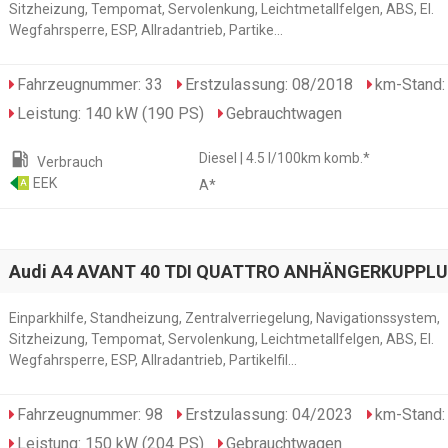
Sitzheizung, Tempomat, Servolenkung, Leichtmetallfelgen, ABS, El.
Wegfahrsperre, ESP, Allradantrieb, Partike...
Fahrzeugnummer: 33
Erstzulassung: 08/2018
km-Stand:
Leistung: 140 kW (190 PS)
Gebrauchtwagen
local_gas_station
Diesel | 4.5 l/100km komb.*
Verbrauch
EEK
A*
A
Audi A4 AVANT 40 TDI QUATTRO ANHÄNGERKUPPL
Einparkhilfe, Standheizung, Zentralverriegelung, Navigationssystem,
Sitzheizung, Tempomat, Servolenkung, Leichtmetallfelgen, ABS, El.
Wegfahrsperre, ESP, Allradantrieb, Partikelfil...
Fahrzeugnummer: 98
Erstzulassung: 04/2023
km-Stand:
Leistung: 150 kW (204 PS)
Gebrauchtwagen