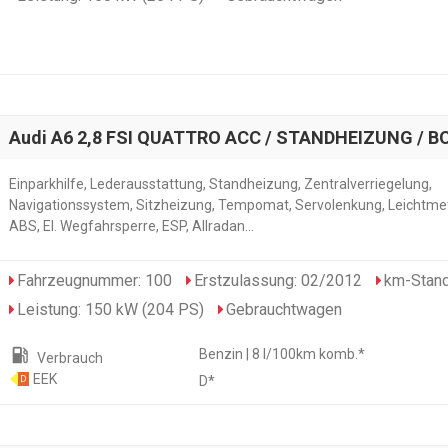
Audi A6 2,8 FSI QUATTRO ACC / STANDHEIZUNG / B
Einparkhilfe, Lederausstattung, Standheizung, Zentralverriegelung,
Navigationssystem, Sitzheizung, Tempomat, Servolenkung, Leichtmet
ABS, El. Wegfahrsperre, ESP, Allradan...
Fahrzeugnummer: 100
Erstzulassung: 02/2012
km-Stand
Leistung: 150 kW (204 PS)
Gebrauchtwagen
local_gas_station
Benzin | 8 l/100km komb.*
Verbrauch
EEK
D*
D