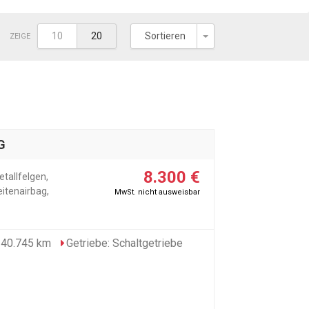
Toggle Dropdown
10
20
Sortieren
ZEIGE
G
8.300 €
etallfelgen,
eitenairbag,
MwSt. nicht ausweisbar
140.745 km
Getriebe: Schaltgetriebe