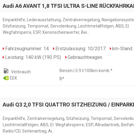
Audi A6 AVANT 1,8 TFSI ULTRA S-LINE RÜCKFAHRK
Einparkhilfe, Lederausstattung, Zentralverriegelung, Navigationssyst
Sitzheizung, Tempomat, Servolenkung, Leichtmetallfelgen, ABS, El.
Wegfahrsperre, ESP, Xenonscheinwerfer, Bei...
Fahrzeugnummer: 14
Erstzulassung: 10/2017
km-Stand:
Leistung: 140 kW (190 PS)
Gebrauchtwagen
local_gas_station
Benzin | 5.9 l/100km komb.*
Verbrauch
EEK
B*
B
Audi Q3 2,0 TFSI QUATTRO SITZHEIZUNG / EINPARK
Einparkhilfe, Zentralverriegelung, Sitzheizung, Tempomat, Servolenk
Leichtmetallfelgen, ABS, El. Wegfahrsperre, ESP, Allradantrieb, Beifah
Radio/CD, Seitenairbag, Ai...