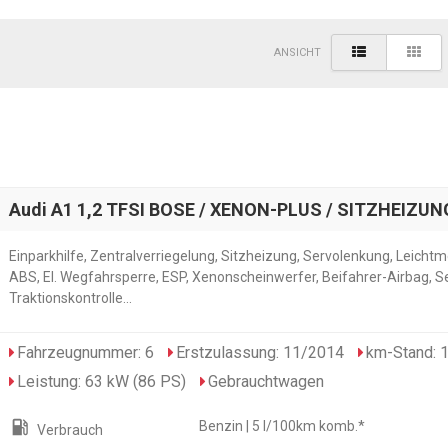
ANSICHT
Audi A1 1,2 TFSI BOSE / XENON-PLUS / SITZHEIZUN
Einparkhilfe, Zentralverriegelung, Sitzheizung, Servolenkung, Leichtm
ABS, El. Wegfahrsperre, ESP, Xenonscheinwerfer, Beifahrer-Airbag, S
Traktionskontrolle...
Fahrzeugnummer: 6
Erstzulassung: 11/2014
km-Stand: 
Leistung: 63 kW (86 PS)
Gebrauchtwagen
local_gas_station
Benzin | 5 l/100km komb.*
Verbrauch