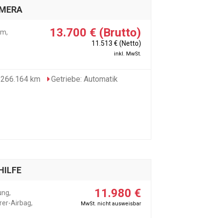
AMERA
13.700 € (Brutto)
em,
11.513 € (Netto)
inkl. MwSt.
 266.164 km
Getriebe: Automatik
HILFE
11.980 €
ung,
rer-Airbag,
MwSt. nicht ausweisbar