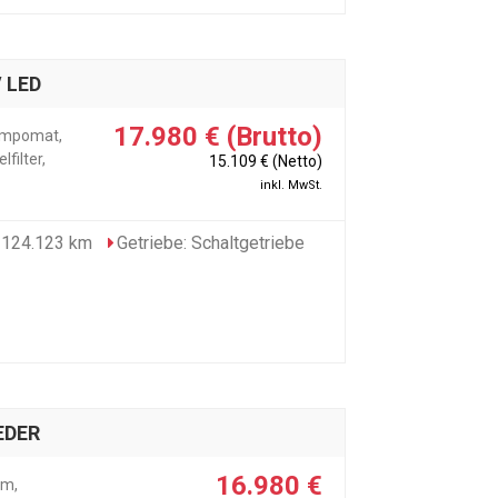
 LED
17.980 € (Brutto)
Tempomat,
filter,
15.109 € (Netto)
inkl. MwSt.
 124.123 km
Getriebe: Schaltgetriebe
EDER
16.980 €
em,