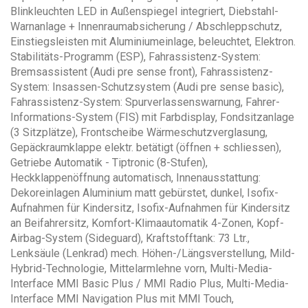
Blinkleuchten LED in Außenspiegel integriert, Diebstahl-
Warnanlage + Innenraumabsicherung / Abschleppschutz,
Einstiegsleisten mit Aluminiumeinlage, beleuchtet, Elektron.
Stabilitäts-Programm (ESP), Fahrassistenz-System:
Bremsassistent (Audi pre sense front), Fahrassistenz-
System: Insassen-Schutzsystem (Audi pre sense basic),
Fahrassistenz-System: Spurverlassenswarnung, Fahrer-
Informations-System (FIS) mit Farbdisplay, Fondsitzanlage
(3 Sitzplätze), Frontscheibe Wärmeschutzverglasung,
Gepäckraumklappe elektr. betätigt (öffnen + schliessen),
Getriebe Automatik - Tiptronic (8-Stufen),
Heckklappenöffnung automatisch, Innenausstattung:
Dekoreinlagen Aluminium matt gebürstet, dunkel, Isofix-
Aufnahmen für Kindersitz, Isofix-Aufnahmen für Kindersitz
an Beifahrersitz, Komfort-Klimaautomatik 4-Zonen, Kopf-
Airbag-System (Sideguard), Kraftstofftank: 73 Ltr.,
Lenksäule (Lenkrad) mech. Höhen-/Längsverstellung, Mild-
Hybrid-Technologie, Mittelarmlehne vorn, Multi-Media-
Interface MMI Basic Plus / MMI Radio Plus, Multi-Media-
Interface MMI Navigation Plus mit MMI Touch,