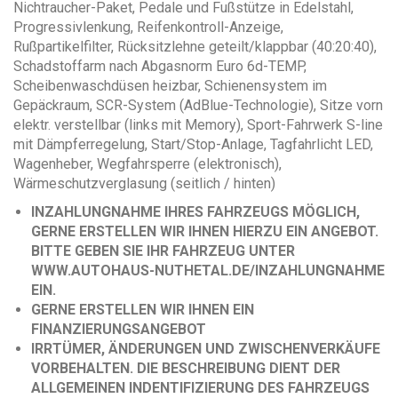
Nichtraucher-Paket, Pedale und Fußstütze in Edelstahl,
Progressivlenkung, Reifenkontroll-Anzeige,
Rußpartikelfilter, Rücksitzlehne geteilt/klappbar (40:20:40),
Schadstoffarm nach Abgasnorm Euro 6d-TEMP,
Scheibenwaschdüsen heizbar, Schienensystem im
Gepäckraum, SCR-System (AdBlue-Technologie), Sitze vorn
elektr. verstellbar (links mit Memory), Sport-Fahrwerk S-line
mit Dämpferregelung, Start/Stop-Anlage, Tagfahrlicht LED,
Wagenheber, Wegfahrsperre (elektronisch),
Wärmeschutzverglasung (seitlich / hinten)
INZAHLUNGNAHME IHRES FAHRZEUGS MÖGLICH,
GERNE ERSTELLEN WIR IHNEN HIERZU EIN ANGEBOT.
BITTE GEBEN SIE IHR FAHRZEUG UNTER
WWW.AUTOHAUS-NUTHETAL.DE/INZAHLUNGNAHME
EIN.
GERNE ERSTELLEN WIR IHNEN EIN
FINANZIERUNGSANGEBOT
IRRTÜMER, ÄNDERUNGEN UND ZWISCHENVERKÄUFE
VORBEHALTEN. DIE BESCHREIBUNG DIENT DER
ALLGEMEINEN INDENTIFIZIERUNG DES FAHRZEUGS