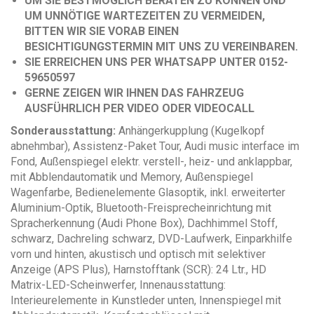
UM SIE BESTMÖGLICH BERATEN ZU KÖNNEN UND
UM UNNÖTIGE WARTEZEITEN ZU VERMEIDEN,
BITTEN WIR SIE VORAB EINEN
BESICHTIGUNGSTERMIN MIT UNS ZU VEREINBAREN.
SIE ERREICHEN UNS PER WHATSAPP UNTER 0152-
59650597
GERNE ZEIGEN WIR IHNEN DAS FAHRZEUG
AUSFÜHRLICH PER VIDEO ODER VIDEOCALL
Sonderausstattung:
Anhängerkupplung (Kugelkopf
abnehmbar), Assistenz-Paket Tour, Audi music interface im
Fond, Außenspiegel elektr. verstell-, heiz- und anklappbar,
mit Abblendautomatik und Memory, Außenspiegel
Wagenfarbe, Bedienelemente Glasoptik, inkl. erweiterter
Aluminium-Optik, Bluetooth-Freisprecheinrichtung mit
Spracherkennung (Audi Phone Box), Dachhimmel Stoff,
schwarz, Dachreling schwarz, DVD-Laufwerk, Einparkhilfe
vorn und hinten, akustisch und optisch mit selektiver
Anzeige (APS Plus), Harnstofftank (SCR): 24 Ltr., HD
Matrix-LED-Scheinwerfer, Innenausstattung:
Interieurelemente in Kunstleder unten, Innenspiegel mit